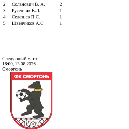
2
Соланович В. А.
2
3
Русенчик В.Л.
1
4
Селезнев П.С.
1
5
Шведчиков А.С.
1
Следующий матч
16:00, 13.08.2026
Сморгонь