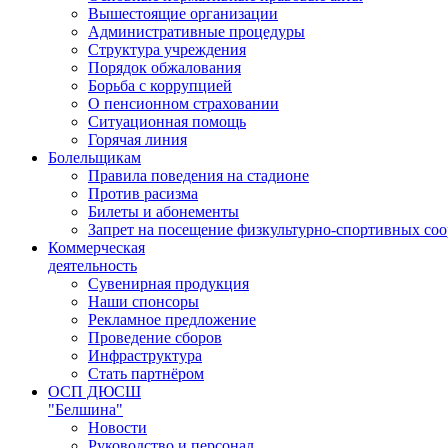
Вышестоящие организации
Административные процедуры
Структура учреждения
Порядок обжалования
Борьба с коррупцией
О пенсионном страховании
Ситуационная помощь
Горячая линия
Болельщикам
Правила поведения на стадионе
Против расизма
Билеты и абонементы
Запрет на посещение физкультурно-спортивных со
Коммерческая
деятельность
Сувенирная продукция
Наши спонсоры
Рекламное предложение
Проведение сборов
Инфраструктура
Стать партнёром
ОСП ДЮСШ
"Белшина"
Новости
Руководство и персонал