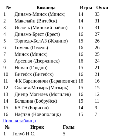
№
Команда
Игры
Очки
1
Динамо-Минск (Минск)
14
33
2
Макслайн (Витебск)
14
31
3
Ислочь (Минский район)
15
31
4
Динамо-Брест (Брест)
16
27
5
Торпедо-БелАЗ (Жодино)
15
26
6
Гомель (Гомель)
16
26
7
Минск (Минск)
16
25
8
Арсенал (Дзержинск)
16
24
9
Неман (Гродно)
15
21
10
Витебск (Витебск)
16
21
11
ФК Барановичи (Барановичи)
16
16
12
Славия-Мозырь (Мозырь)
15
15
13
Днепр-Могилев (Могилев)
16
12
14
Белшина (Бобруйск)
15
11
15
БАТЭ (Борисов)
14
9
16
Нафтан (Новополоцк)
15
7
Полная таблица
№
Игрок
Голы
1
Голуб Н.С.
5