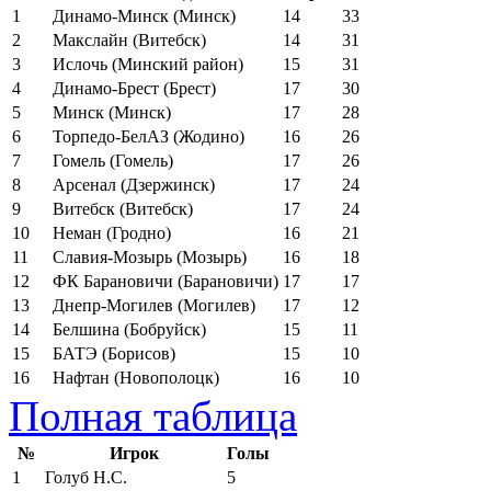
1
Динамо-Минск (Минск)
14
33
2
Макслайн (Витебск)
14
31
3
Ислочь (Минский район)
15
31
4
Динамо-Брест (Брест)
17
30
5
Минск (Минск)
17
28
6
Торпедо-БелАЗ (Жодино)
16
26
7
Гомель (Гомель)
17
26
8
Арсенал (Дзержинск)
17
24
9
Витебск (Витебск)
17
24
10
Неман (Гродно)
16
21
11
Славия-Мозырь (Мозырь)
16
18
12
ФК Барановичи (Барановичи)
17
17
13
Днепр-Могилев (Могилев)
17
12
14
Белшина (Бобруйск)
15
11
15
БАТЭ (Борисов)
15
10
16
Нафтан (Новополоцк)
16
10
Полная таблица
№
Игрок
Голы
1
Голуб Н.С.
5