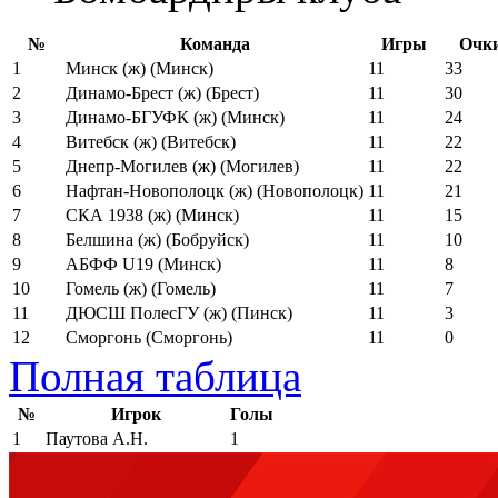
№
Команда
Игры
Очк
1
Минск (ж) (Минск)
11
33
2
Динамо-Брест (ж) (Брест)
11
30
3
Динамо-БГУФК (ж) (Минск)
11
24
4
Витебск (ж) (Витебск)
11
22
5
Днепр-Могилев (ж) (Могилев)
11
22
6
Нафтан-Новополоцк (ж) (Новополоцк)
11
21
7
СКА 1938 (ж) (Минск)
11
15
8
Белшина (ж) (Бобруйск)
11
10
9
АБФФ U19 (Минск)
11
8
10
Гомель (ж) (Гомель)
11
7
11
ДЮСШ ПолесГУ (ж) (Пинск)
11
3
12
Сморгонь (Сморгонь)
11
0
Полная таблица
№
Игрок
Голы
1
Паутова А.Н.
1